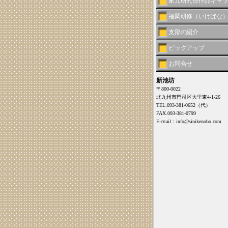
家元研究部作品ギャ
福岡研修（いけばな
支部の紹介
ピックアップ
お問合せ
新池坊
〒800-0022
北九州市門司区大里東4-1-26
TEL.093-381-0652（代）
FAX.093-381-0799
E-ｍail：info@sinikenobo.com