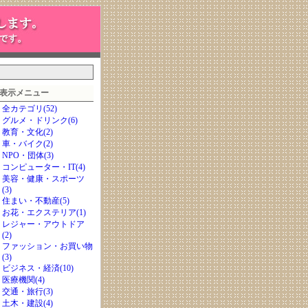
表示メニュー
全カテゴリ(52)
グルメ・ドリンク(6)
教育・文化(2)
車・バイク(2)
NPO・団体(3)
コンピューター・IT(4)
美容・健康・スポーツ
(3)
住まい・不動産(5)
お花・エクステリア(1)
レジャー・アウトドア
(2)
ファッション・お買い物
(3)
ビジネス・経済(10)
医療機関(4)
交通・旅行(3)
土木・建設(4)